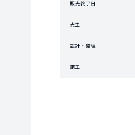
販売終了日
売主
設計・監理
施工